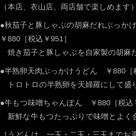
（本店、衣山店、両店舗で楽しめます
●秋茄子と豚しゃぶの胡麻だれぶっ
￥880［税込￥951］
焼き茄子と豚しゃぶを自家製の胡麻
●半熟卵天肉ぶっかけうどん ￥880［税
トロトロの半熟卵を天婦羅にして盛
●牛もつ味噌ちゃんぽん ￥880［税込￥
新鮮な牛もつたっぷりで味噌とよく
［うどんは、一玉・二玉・三玉までお