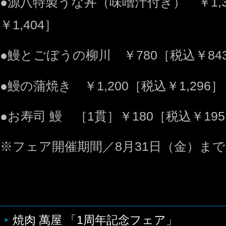
●源八特製うな丼（味噌汁付き） ￥1,3
￥1,404］
●鰻とごぼうの柳川 ￥780［税込￥84
●鰻の蒲焼き ￥1,200［税込￥1,296］
●お寿司 鰻 ［1貫］￥180［税込￥19
※フェア開催期間／8月31日（金）まで
焼肉 萬屋 「1周年記念フェア」