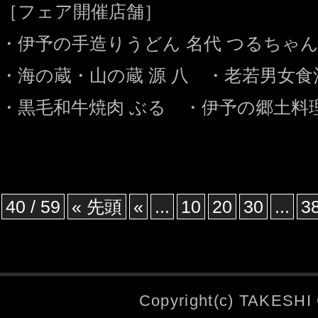
［フェア開催店舗］
・伊予の手造りうどん 名代 つるちゃん
・海の蔵・山の蔵 源 八 ・老若男女食
・黒毛和牛焼肉 ぶる ・伊予の郷土料理
40 / 59
« 先頭
«
...
10
20
30
...
3
Copyright(c) TAKESHI 