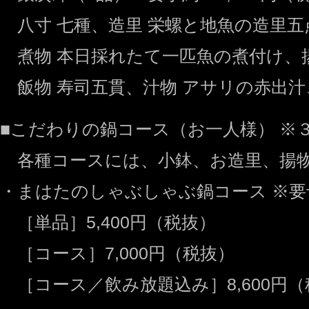
八寸 七種、造里 栄螺と地魚の造里五
煮物 本日採れたて一匹魚の煮付け、
飯物 寿司五貫、汁物 アサリの赤出汁
■こだわりの鍋コース（お一人様） ※
各種コースには、小鉢、お造里、揚物
・まはたのしゃぶしゃぶ鍋コース ※要
［単品］5,400円（税抜）
［コース］7,000円（税抜）
［コース／飲み放題込み］8,600円（