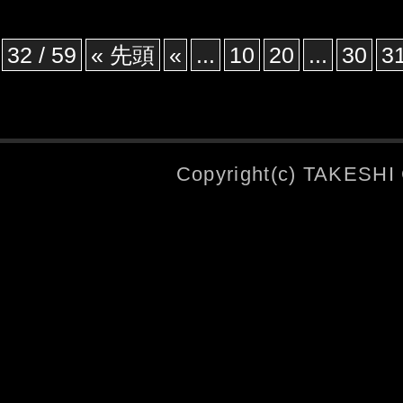
32 / 59
« 先頭
«
...
10
20
...
30
3
Copyright(c) TAKESHI 