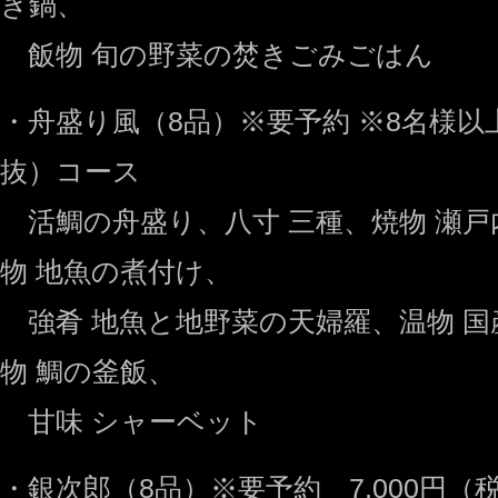
き鍋、
飯物 旬の野菜の焚きごみごはん
・舟盛り風（8品）※要予約 ※8名様以上
抜）コース
活鯛の舟盛り、八寸 三種、焼物 瀬戸
物 地魚の煮付け、
強肴 地魚と地野菜の天婦羅、温物 国
物 鯛の釜飯、
甘味 シャーベット
・銀次郎（8品）※要予約 7,000円（