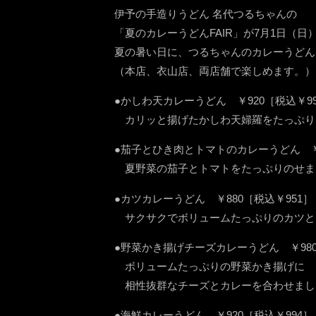
伊予の手造りうどん 名代つるちゃんの
「夏のカレーうどんFAIR」が7月1日（
夏の暑い日に、つるちゃんのカレーうどん
（本店、衣山店、両店舗で楽しめます。）
●かしわ天カレーうどん ￥920［税込￥99
カリッと揚げたかしわ天婦羅をたっぷり
●茄子とひき肉とトマトのカレーうどん ￥9
夏野菜の茄子とトマトをたっぷりのせま
●カツカレーうどん ￥880［税込￥951］
サクサクでボリュームたっぷりのカツと
●野菜かき揚げチーズカレーうどん ￥980［
ボリュームたっぷりの野菜かき揚げに
相性抜群なチーズとカレーを合わせまし
●海鮮カレーうどん ￥920［税込￥994］