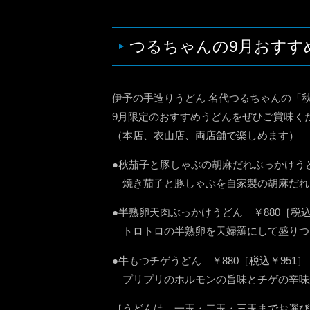
つるちゃんの9月おすす
伊予の手造りうどん 名代つるちゃんの「
9月限定のおすすめうどんをぜひご賞味く
（本店、衣山店、両店舗で楽しめます）
●秋茄子と豚しゃぶの胡麻だれぶっかけうどん
焼き茄子と豚しゃぶを自家製の胡麻だれ
●半熟卵天肉ぶっかけうどん ￥880［税込
トロトロの半熟卵を天婦羅にして盛りつ
●牛もつチゲうどん ￥880［税込￥951］
プリプリのホルモンの旨味とチゲの辛味
［うどんは、一玉・二玉・三玉までお選び