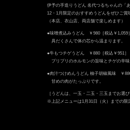
伊予の手造りうどん 名代つるちゃんの「
12・1月限定のおすすめうどんをぜひご賞
（本店、衣山店、両店舗で楽しめます）
●味噌煮込みうどん ￥980［税込￥1,059
具だくさんで体の芯から温まります。
●牛もつチゲうどん ￥880［税込￥951］
プリプリのホルモンの旨味とチゲの辛味
●肉汁つけめんうどん 柚子胡椒風味 ￥88
甘めの肉がたっぷりです。
［うどんは、一玉・二玉・三玉までお選び
※上記メニューは1月31日（火）までの限