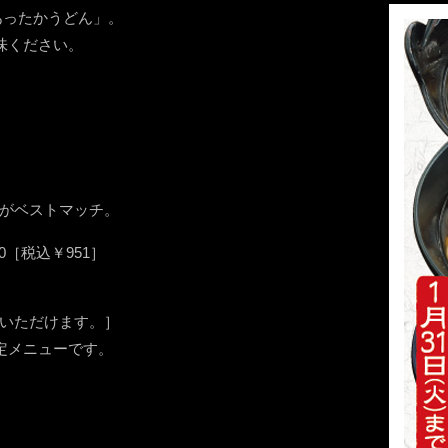
あったかうどん」。
味ください。
］
がベストマッチ。
0［税込￥951］
いただけます。］
定メニューです。