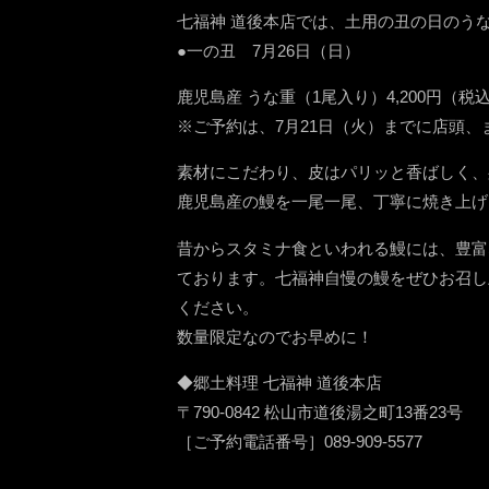
七福神 道後本店では、土用の丑の日のう
●一の丑 7月26日（日）
鹿児島産 うな重（1尾入り）4,200円（
※ご予約は、7月21日（火）までに店頭
素材にこだわり、皮はパリッと香ばしく、
鹿児島産の鰻を一尾一尾、丁寧に焼き上げ
昔からスタミナ食といわれる鰻には、豊富
ております。七福神自慢の鰻をぜひお召し
ください。
数量限定なのでお早めに！
◆郷土料理 七福神 道後本店
〒790-0842 松山市道後湯之町13番23号
［ご予約電話番号］089-909-5577